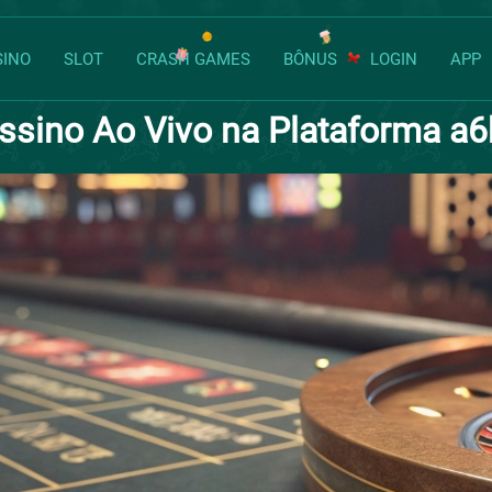
SINO
SLOT
CRASH GAMES
BÔNUS
LOGIN
APP
ssino Ao Vivo na Plataforma a6