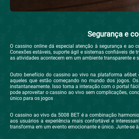
Segurança e con
O cassino online dá especial atenção à segurança e ao c
Conexões estáveis, suporte ágil e sistemas confiáveis de 
as atividades acontecem em um ambiente transparente e se
Outro benefício do cassino ao vivo na plataforma a6bet é
aqueles que estão começando no mundo dos jogos. Os el
instantaneamente. Isso torna a interação com o portal fác
pode aproveitar o cassino ao vivo sem complicações, conc
único para os jogos
O cassino ao vivo da 5008 BET é a combinação harmoniosa
aos usuários a experiência mais confortável e interessan
transforma em um evento emocionante e único. Junte-se à 