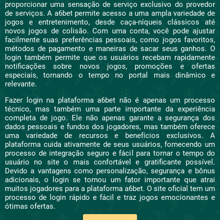
proporcionar uma sensação de serviço exclusivo do provedor
de serviços. A a6bet permite acesso a uma ampla variedade de
jogos e entretenimento, desde caça-níqueis clássicos até
novos jogos de colisão. Com uma conta, você pode ajustar
facilmente suas preferências pessoais, como jogos favoritos,
métodos de pagamento e maneiras de sacar seus ganhos. O
login também permite que os usuários recebam rapidamente
notificações sobre novos jogos, promoções e ofertas
especiais, tornando o tempo no portal mais dinâmico e
relevante.
Fazer login na plataforma a6bet não é apenas um processo
técnico, mas também uma parte importante da experiência
completa de jogo. Ele não apenas garante a segurança dos
dados pessoais e fundos dos jogadores, mas também oferece
uma variedade de recursos e benefícios exclusivos. A
plataforma cuida ativamente de seus usuários, fornecendo um
processo de integração seguro e fácil para tornar o tempo do
usuário no site o mais confortável e gratificante possível.
Devido a vantagens como personalização, segurança e bônus
adicionais, o login se tornou um fator importante que atrai
muitos jogadores para a plataforma a6bet. O site oficial tem um
processo de login rápido e fácil e traz jogos emocionantes e
ótimas ofertas.