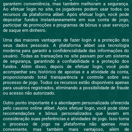
garantem conveniência, mas também melhoram a segurança.
Ao efetuar login no site, os jogadores podem usar todos os
recursos da plataforma a6bet. Após efetuar login, você pode
depositar fundos instantaneamente em sua conta de jogo,
participar de promoções e programas de bônus e usar serviços
de saque em dinheiro.
Uma das maiores vantagens de fazer login é a proteção dos
seus dados pessoais. A plataforma a6bet usa tecnologia
moderna para garantir a confidencialidade das informações do
usuário. Todas as transações no site passam por um sistema
de segurança, garantindo a confiabilidade e a proteção dos
fundos. Além disso, depois de efetuar login, você pode
acompanhar seu histórico de apostas e a atividade da conta,
proporcionando total transparência e controle sobre seu
processo de jogo. Todos os recursos estão disponíveis apenas
para usuários registrados, eliminando a possibilidade de fraude
ou acesso não autorizado.
Outro ponto importante é a abordagem personalizada oferecida
pelo cassino online a6bet. Após efetuar login, você pode obter
recomendações e bônus personalizados que levam em
consideração suas preferências e atividades de jogo. Isso torna
o processo de jogo na plataforma não apenas mais
conveniente, mas também mais vantajoso, além de